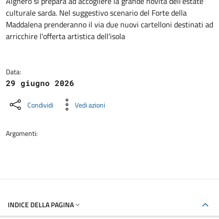
Dettagli della notizia
Alghero si prepara ad accogliere la grande novità dell'estate
culturale sarda. Nel suggestivo scenario del Forte della
Maddalena prenderanno il via due nuovi cartelloni destinati ad
arricchire l'offerta artistica dell'isola
Data:
29 giugno 2026
Condividi
Vedi azioni
Argomenti:
INDICE DELLA PAGINA