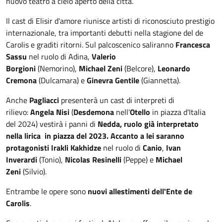
nuovo teatro a cielo aperto della città.
Il cast di Elisir d'amore riunisce artisti di riconosciuto prestigio
internazionale, tra importanti debutti nella stagione del de
Carolis e graditi ritorni. Sul palcoscenico saliranno
Francesca
Sassu
nel ruolo di Adina,
Valerio
Borgioni
(Nemorino),
Michael Zeni
(Belcore),
Leonardo
Cremona
(Dulcamara) e
Ginevra Gentile
(Giannetta).
Anche
Pagliacci
presenterà un cast di interpreti di
rilievo:
Angela Nisi
(
Desdemona
nell'
Otello
in piazza d'Italia
del 2024) vestirà i panni di
Nedda, ruolo già interpretato
nella lirica in piazza del 2023. Accanto a lei saranno
protagonisti Irakli Kakhidze
nel ruolo di
Canio
,
Ivan
Inverardi
(Tonio),
Nicolas Resinelli
(Peppe) e
Michael
Zeni
(Silvio).
Entrambe le opere sono
nuovi allestimenti dell'Ente de
Carolis
.