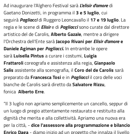
Ad inaugurare l'Alghero Festival sarà
L'elisir d'amore
di
Gaetano Donizetti, in programma il
3 e 5 luglio
, cui
seguirà
Pagliacci
di Ruggero Leoncavallo il
17 e 19 luglio
. La
regia e le scene di
Elisir
e di
Pagliacci
sono curate dal direttore
artistico del de Carolis,
Alberto Gazale
, mentre a dirigere
l'Orchestra dell'Ente sarà
Jacopo Rivani per
Elisir d'amore
e
Daniele Agiman per
Pagliacci
.
In entrambe le opere
sarà
Luisella Pintus
a curare i costumi,
Luigia
Frattaroli
coreografa e assistenza alla regia,
Gianpaolo
Salis
assistente alla scenografia, il
Coro del de Carolis
sarà
preparato da
Francesca Tosi
e in
Pagliacci
il coro delle voci
bianche de Carolis sarà diretto da
Salvatore Rizzu
,
fonica
Alberto Erre
.
“Il 3 luglio non apriamo semplicemente un cancello, seppur di
un luogo di pregio attentamente restaurato e restituito alla
dignità che merita e alla collettività. Apriamo una nuova era
per la città, -
dice l’assessore alla programmazione e bilancio
Enrico Daga
- diamo inizio ad un progetto che innalza il livello