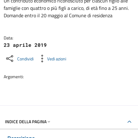
Dettagli della notizia
Un contributo economico riconosciuto per ciascun figlio alle
famiglie con quattro o più figli a carico, di età fino a 25 anni.
Domande entro il 20 maggio al Comune di residenza
Data:
23 aprile 2019
Condividi
Vedi azioni
Argomenti:
INDICE DELLA PAGINA