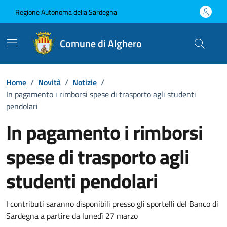
Vai ai contenuti
Vai al Footer
Regione Autonoma della Sardegna
Comune di Alghero
Home
/
Novità
/
Notizie
/
In pagamento i rimborsi spese di trasporto agli studenti
pendolari
In pagamento i rimborsi
spese di trasporto agli
studenti pendolari
Dettagli della notizia
I contributi saranno disponibili presso gli sportelli del Banco di
Sardegna a partire da lunedì 27 marzo