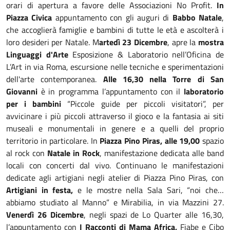
orari di apertura a favore delle Associazioni No Profit.
In
Piazza Civica
appuntamento con gli auguri di
Babbo Natale
,
che accoglierà famiglie e bambini di tutte le età e ascolterà i
loro desideri per Natale. M
artedì 23 Dicembre
, apre la
mostra
Linguaggi d'Arte
Esposizione & Laboratorio nell’Oficina de
L’Art in via Roma, escursione nelle tecniche e sperimentazioni
dell'arte contemporanea.
Alle 16,30 nella Torre di San
Giovanni
è in programma l’appuntamento con il
laboratorio
per i bambini
“Piccole guide per piccoli visitatori”, per
avvicinare i più piccoli attraverso il gioco e la fantasia ai siti
museali e monumentali in genere e a quelli del proprio
territorio in particolare. In
Piazza Pino Piras, alle 19,00
spazio
al rock con
Natale in Rock
, manifestazione dedicata alle band
locali con concerti dal vivo. Continuano le manifestazioni
dedicate agli artigiani negli atelier di Piazza Pino Piras, con
Artigiani in festa,
e le mostre nella Sala Sari, “noi che…
abbiamo studiato al Manno” e Mirabilia, in via Mazzini 27.
Venerdì 26 Dicembre
, negli spazi de Lo Quarter alle 16,30,
l’appuntamento con
I Racconti di Mama Africa,
Fiabe e Cibo