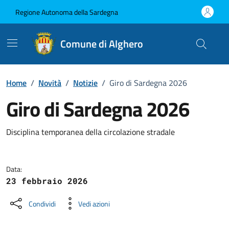
Vai ai contenuti
Vai al Footer
Regione Autonoma della Sardegna
Comune di Alghero
Home
/
Novità
/
Notizie
/
Giro di Sardegna 2026
Giro di Sardegna 2026
Dettagli della notizia
Disciplina temporanea della circolazione stradale
Data:
23 febbraio 2026
Condividi
Vedi azioni