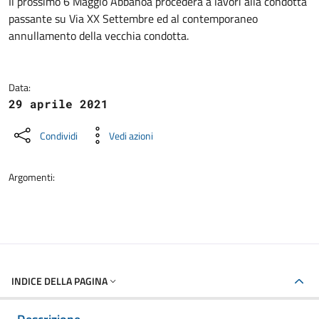
Dettagli della notizia
Il prossimo 6 Maggio Abbanoa procederà a lavori alla condotta
passante su Via XX Settembre ed al contemporaneo
annullamento della vecchia condotta.
Data:
29 aprile 2021
Condividi
Vedi azioni
Argomenti:
INDICE DELLA PAGINA