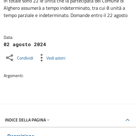
Dettagli della notizia
In totale sono 22 le unità che la partecipata del Comune di
Alghero assumerà a tempo indeterminato, tra cui 8 unità a
tempo parziale e indeterminato. Domande entro il 22 agosto
Data:
02 agosto 2024
Condividi
Vedi azioni
Argomenti:
INDICE DELLA PAGINA