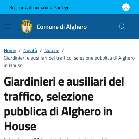
Vai ai contenuti
Vai al Footer
Regione Autonoma della Sardegna
Comune di Alghero
Home
/
Novità
/
Notizie
/
Giardinieri e ausiliari del traffico, selezione pubblica di Alghero
in House
Giardinieri e ausiliari del
traffico, selezione
pubblica di Alghero in
House