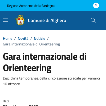
Vai ai contenuti
Vai al Footer
Regione Autonoma della Sardegna
Comune di Alghero
Home
/
Novità
/
Notizie
/
Gara internazionale di Orienteering
Gara internazionale di
Orienteering
Dettagli della notizia
Disciplina temporanea della circolazione stradale per venerdì
10 ottobre
Data: