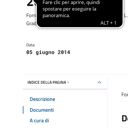
2012/2013
Dettagli della notizia
Fornitura gratuita o semigratuita libri di test
Graduatoria
Data:
05 giugno 2014
INDICE DELLA PAGINA
For
Descrizione
Documenti
D
A cura di