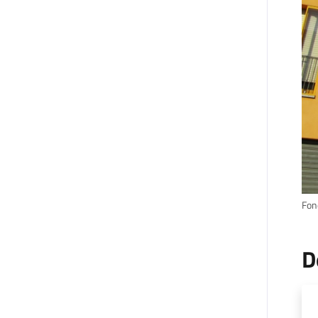
Fond
D