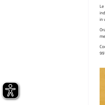
Le
in
in 
Or
mer
Co
99