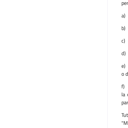
per
a) 
b) 
c) 
d) 
e) 
o d
f)
la
par
Tut
"M