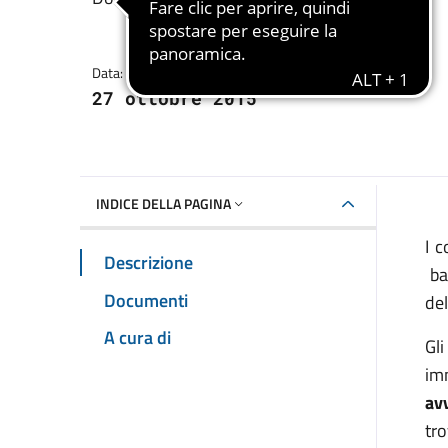
Dettagli della notizia
Data:
27 ottobre 2015
INDICE DELLA PAGINA
I c
Descrizione
ba
Documenti
de
A cura di
Gli
im
av
tr