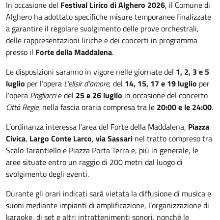
In occasione del
Festival Lirico di Alghero 2026
, il Comune di
Alghero ha adottato specifiche misure temporanee finalizzate
a garantire il regolare svolgimento delle prove orchestrali,
delle rappresentazioni liriche e dei concerti in programma
presso il
Forte della Maddalena
.
Le disposizioni saranno in vigore nelle giornate del
1, 2, 3 e 5
luglio
per l’opera
L’elisir d’amore
, del
14, 15, 17 e 19 luglio
per
l’opera
Pagliacci
e del
25 e 26 luglio
in occasione del concerto
Città Regie
, nella fascia oraria compresa tra le
20:00 e le 24:00
.
L’ordinanza interessa l’area del Forte della Maddalena,
Piazza
Civica
,
Largo Conte Larco
,
via Sassari
nel tratto compreso tra
Scalo Tarantiello e Piazza Porta Terra e, più in generale, le
aree situate entro un raggio di 200 metri dal luogo di
svolgimento degli eventi.
Durante gli orari indicati sarà vietata la diffusione di musica e
suoni mediante impianti di amplificazione, l’organizzazione di
karaoke, dj set e altri intrattenimenti sonori, nonché le