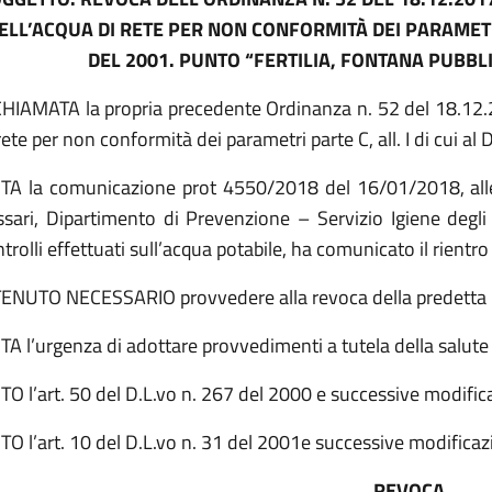
ELL’ACQUA DI RETE PER NON CONFORMITÀ DEI PARAMETRI P
DEL 2001. PUNTO “FERTILIA, FONTANA PUBB
CHIAMATA la propria precedente Ordinanza n. 52 del 18.12.2
rete per non conformità dei parametri parte C, all. I di cui al 
STA la comunicazione prot 4550/2018 del 16/01/2018, alleg
ssari, Dipartimento di Prevenzione – Servizio Igiene degli 
trolli effettuati sull’acqua potabile, ha comunicato il rientro d
TENUTO NECESSARIO provvedere alla revoca della predetta O
TA l’urgenza di adottare provvedimenti a tutela della salute 
TO l’art. 50 del D.L.vo n. 267 del 2000 e successive modifica
TO l’art. 10 del D.L.vo n. 31 del 2001e successive modificazi
REVOCA