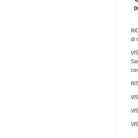
D
RI
di 
VI
Sa
con
RI
VIS
VIS
VIS