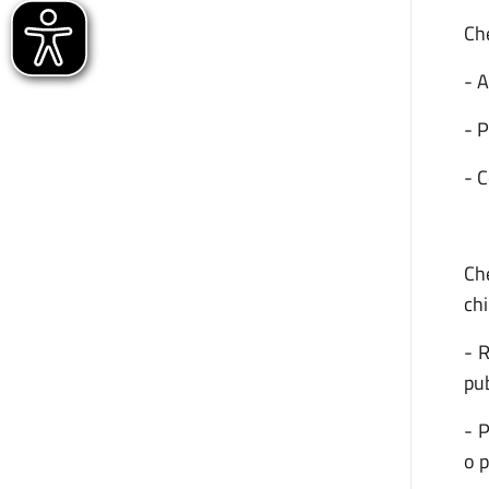
Che
- A
- P
- C
Ch
chi
- R
pub
- P
o 