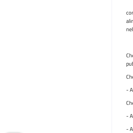
co
ali
nel
Che
pub
Ch
- A
Che
- 
- A