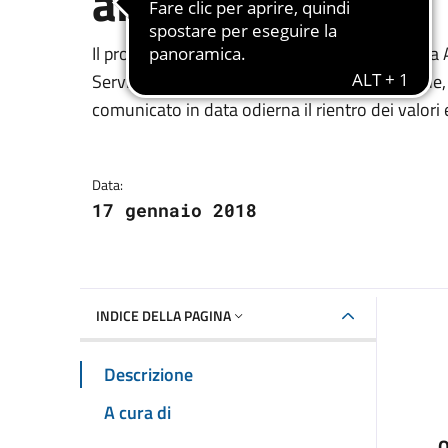
alimentare
Dettagli della notizia
Il provvedimento è stato emanato dopo che la 
Servizio Igiene degli alimenti e della Nutrizione,
comunicato in data odierna il rientro dei valori e
Data:
17 gennaio 2018
INDICE DELLA PAGINA
Descrizione
A cura di
O