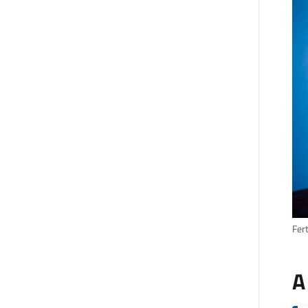
Fert
A