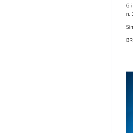
Gli
n. 
Si
BR