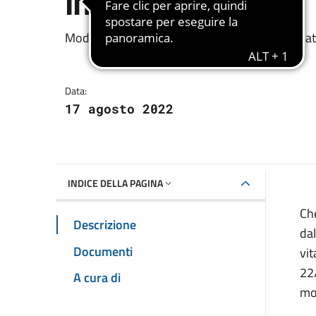
infermità
Dettagli della notizia
Modulo da compilare e consegnare entro la dat
Data:
17 agosto 2022
INDICE DELLA PAGINA
Che
Descrizione
dal
Documenti
vit
22
A cura di
mod