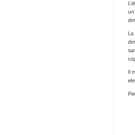
L’e
un’
di
La 
dim
san
co
Il
ele
Per