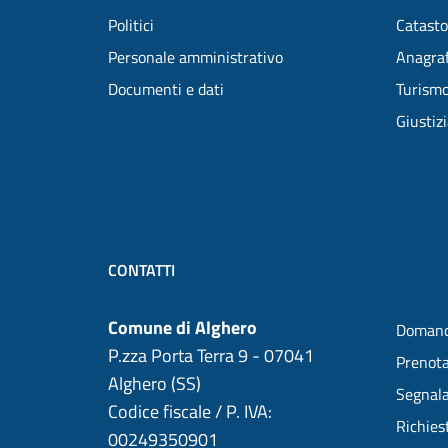
Politici
Catasto
Personale amministrativo
Anagraf
Documenti e dati
Turism
Giustiz
CONTATTI
Comune di Alghero
Domand
P.zza Porta Terra 9 - 07041
Prenot
Alghero (SS)
Segnala
Codice fiscale / P. IVA:
Richies
00249350901