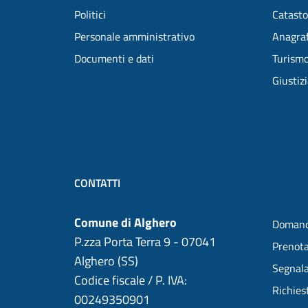
Politici
Catasto
Personale amministrativo
Anagraf
Documenti e dati
Turism
Giustiz
CONTATTI
Comune di Alghero
Domand
P.zza Porta Terra 9 - 07041
Prenot
Alghero (SS)
Segnala
Codice fiscale / P. IVA:
Richies
00249350901