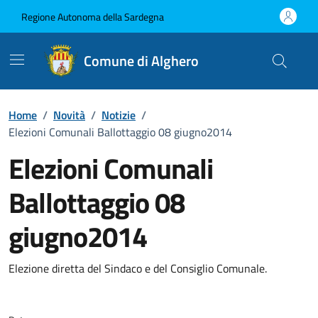
Vai ai contenuti
Vai al Footer
Regione Autonoma della Sardegna
Comune di Alghero
Home
/
Novità
/
Notizie
/
Elezioni Comunali Ballottaggio 08 giugno2014
Elezioni Comunali
Ballottaggio 08
giugno2014
Dettagli della notizia
Elezione diretta del Sindaco e del Consiglio Comunale.