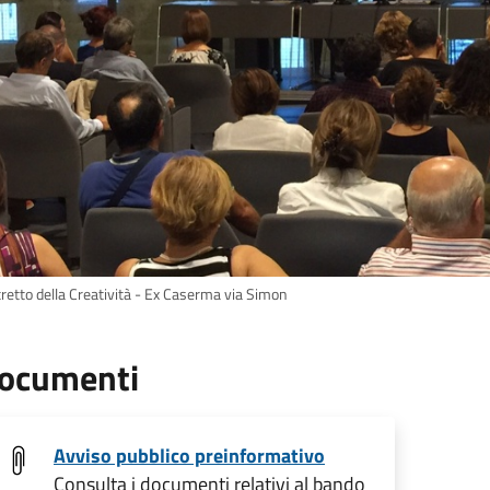
tretto della Creatività - Ex Caserma via Simon
ocumenti
Avviso pubblico preinformativo
Consulta i documenti relativi al bando