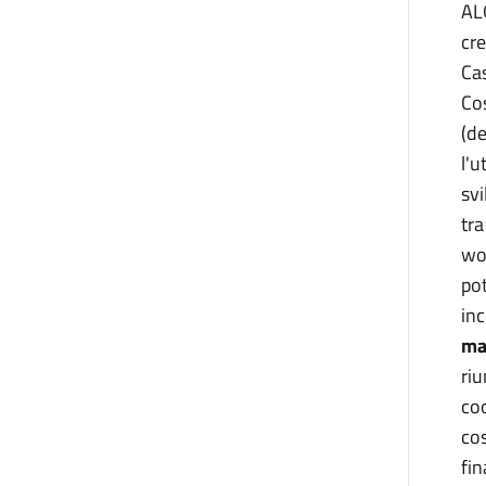
ALG
cre
Cas
Cos
(de
l'u
svi
tra
wor
pot
in
ma
riu
coo
cos
fin