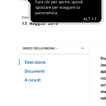
Dettagli della notizia
Data:
13 maggio 2016
INDICE DELLA PAGINA
Pu
Descrizione
im
Documenti
de
ric
A cura di
un
man
nel