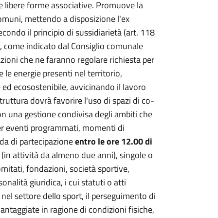
le libere forme associative. Promuove la
i comuni, mettendo a disposizione l'ex
condo il principio di sussidiarietà (art. 118
i, come indicato dal Consiglio comunale
azioni che ne faranno regolare richiesta per
e le energie presenti nel territorio,
 ed ecosostenibile, avvicinando il lavoro
struttura dovrà favorire l'uso di spazi di co-
on una gestione condivisa degli ambiti che
per eventi programmati, momenti di
da di partecipazione
entro le ore 12.00 di
o (in attività da almeno due anni), singole o
mitati, fondazioni, società sportive,
nalità giuridica, i cui statuti o atti
nel settore dello sport, il perseguimento di
svantaggiate in ragione di condizioni fisiche,