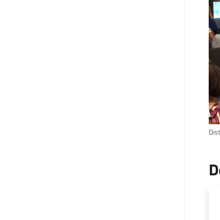
Dis
D