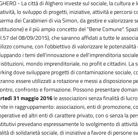
HERO - La città di Alghero investe sul sociale, la cultura e 
atività, lo sviluppo di progetti, iniziative, attività e percors
erma dei Carabinieri di via Simon, da gestire e valorizzare se
tituzione) e il più ampio concetto del "Bene Comune". Spaz
l.57 del 08/09/2015), che saranno affidati a tutte le associ
tilizzo comune, con l'obbiettivo di valorizzare le potenzialità 
luppando i temi dell'innovazione e dell'imprenditoria sociale
 istituzioni, mondo imprenditoriale, no profit e cittadini. La 
king dove sviluppare progetti di contaminazione sociale, c
ranno essere utilizzati a rotazione e messi a disposizione 
contro, confronto e formazione. Possono presentare doman
rtedì 31 maggio 2016
le associazioni senza finalità di lucr
nite in raggruppamento: associazioni, enti di promozione, co
perative ed altri enti di carattere privato, con o senza la perso
titutivi prevedano espressamente lo svolgimento di attività 
alità di solidarietà sociale, di iniziative a favore di persone 