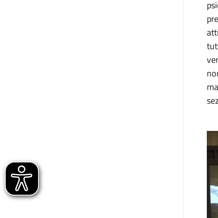
psi
pre
att
tut
ver
non
man
sez