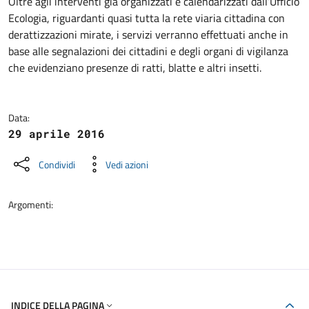
Dettagli della notizia
Oltre agli interventi già organizzati e calendarizzati dall’Ufficio
Ecologia, riguardanti quasi tutta la rete viaria cittadina con
derattizzazioni mirate, i servizi verranno effettuati anche in
base alle segnalazioni dei cittadini e degli organi di vigilanza
che evidenziano presenze di ratti, blatte e altri insetti.
Data:
29 aprile 2016
Condividi
Vedi azioni
Argomenti:
INDICE DELLA PAGINA