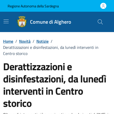
Vai ai contenuti
Vai al Footer
Regione Autonoma della Sardegna
Comune di Alghero
Home
/
Novità
/
Notizie
/
Derattizzazioni e disinfestazioni, da lunedì interventi in
Centro storico
Derattizzazioni e
disinfestazioni, da lunedì
interventi in Centro
storico