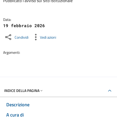
Dettagli della notizia
Pubblicato l'avviso sul sito istituzionale
Data:
19 febbraio 2026
Condividi
Vedi azioni
Argomenti:
INDICE DELLA PAGINA
Descrizione
A cura di