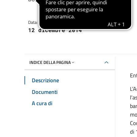
Dettagli della notizia
Data:
12 dicembre 2014
INDICE DELLA PAGINA
En
Descrizione
L’A
Documenti
l’a
A cura di
ban
mo
Com
di