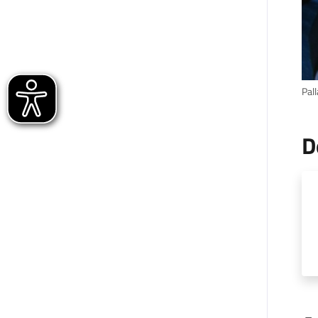
Pal
D