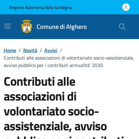
Vai ai contenuti
Vai al Footer
Regione Autonoma della Sardegna
Comune di Alghero
Home
/
Novità
/
Avvisi
/
Contributi alle associazioni di volontariato socio-assistenziale,
avviso pubblico per i contributi annualità’ 2020
Contributi alle
associazioni di
volontariato socio-
assistenziale, avviso