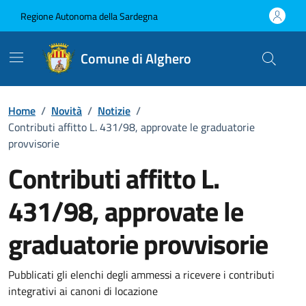
Vai ai contenuti
Vai al Footer
Regione Autonoma della Sardegna
Comune di Alghero
Home
/
Novità
/
Notizie
/
Contributi affitto L. 431/98, approvate le graduatorie
provvisorie
Contributi affitto L.
431/98, approvate le
graduatorie provvisorie
Dettagli della notizia
Pubblicati gli elenchi degli ammessi a ricevere i contributi
integrativi ai canoni di locazione