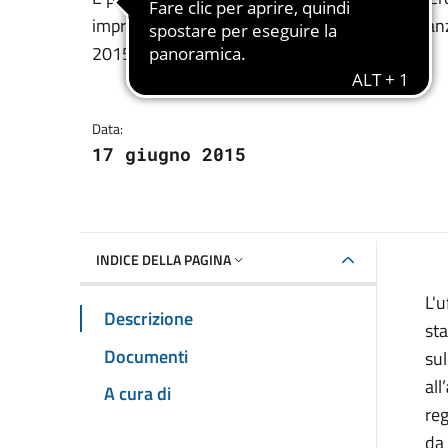
Dettagli della notizia
improrogabilmente regolarizzate anche le istanz
2015.
Data:
17 giugno 2015
INDICE DELLA PAGINA
L'u
Descrizione
sta
Documenti
sul
all’
A cura di
reg
da