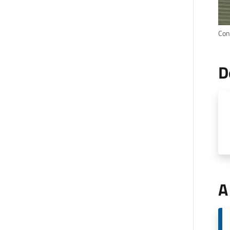
Cont
D
A