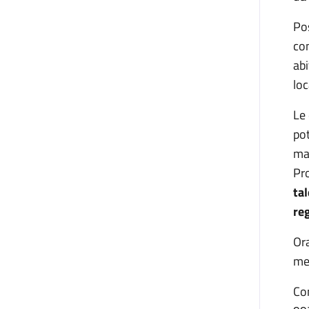
Po
con
abi
lo
Le 
pot
ma
Pr
ta
re
Ora
mer
Con