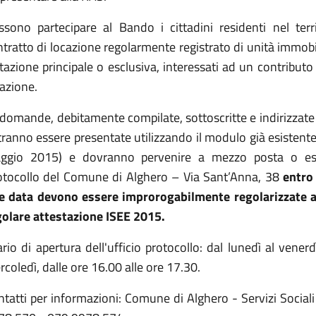
ssono partecipare al Bando i cittadini residenti nel terr
tratto di locazione regolarmente registrato di unità immobil
tazione principale o esclusiva, interessati ad un contributo
cazione.
domande, debitamente compilate, sottoscritte e indirizzate al
ranno essere presentate utilizzando il modulo già esistent
ggio 2015) e dovranno pervenire a mezzo posta o esse
otocollo del Comune di Alghero – Via Sant’Anna, 38
entro
le data devono essere improrogabilmente regolarizzate an
golare attestazione ISEE 2015.
rio di apertura dell'ufficio protocollo: dal lunedì al vener
coledì, dalle ore 16.00 alle ore 17.30.
tatti per informazioni: Comune di Alghero - Servizi Sociali