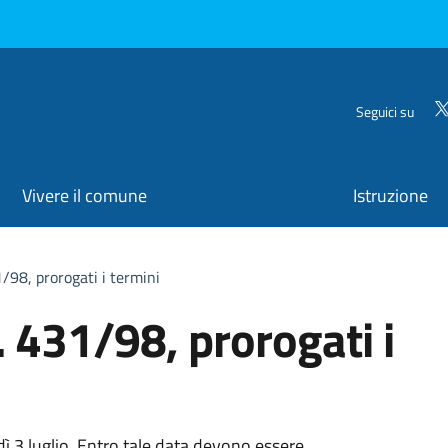
Seguici su
Vivere il comune
Istruzione
1/98, prorogati i termini
L. 431/98, prorogati i
ì 3 luglio. Entro tale data devono essere