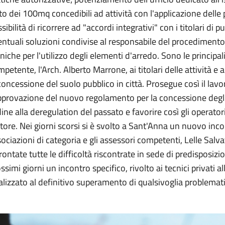
to dei 100mq concedibili ad attività con l'applicazione delle
sibilità di ricorrere ad "accordi integrativi" con i titolari di
ntuali soluzioni condivise al responsabile del procedimento;
niche per l'utilizzo degli elementi d'arredo. Sono le principali
petente, l'Arch. Alberto Marrone, ai titolari delle attività e 
concessione del suolo pubblico in città. Prosegue così il lav
pprovazione del nuovo regolamento per la concessione degli 
ine alla deregulation del passato e favorire così gli operato
tore. Nei giorni scorsi si è svolto a Sant'Anna un nuovo inco
ociazioni di categoria e gli assessori competenti, Lelle Sal
rontate tutte le difficoltà riscontrate in sede di predisposiz
ssimi giorni un incontro specifico, rivolto ai tecnici privati 
alizzato al definitivo superamento di qualsivoglia problemat