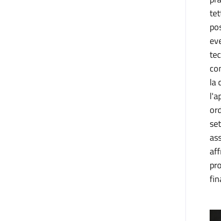
tet
pos
eve
tec
com
la 
l'a
ord
set
ass
aff
pro
fin