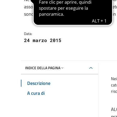
Dettagli della notizia
associazioni di categoria e gli assessori compet
sono affrontate tutte le difficoltà riscontrate 
Data:
24 marzo 2015
INDICE DELLA PAGINA
Nei
Descrizione
cat
ris
A cura di
ALG
pra