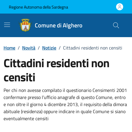
Vai ai contenuti
Vai al Footer
Regione Autonoma della Sardegna
Comune di Alghero
Home
/
Novità
/
Notizie
/
Cittadini residenti non censiti
Cittadini residenti non
censiti
Dettagli della notizia
Per chi non avesse compilato il questionario Censimenti 2001
confermare presso l’ufficio anagrafe di questo Comune, entro
e non oltre il giorno 4 dicembre 2013, il requisito della dimora
abituale (residenza) oppure indicare in quale Comune si siano
eventualmente censiti