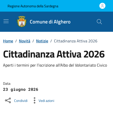
Vai ai contenuti
Vai al Footer
Regione Autonoma della Sardegna
Comune di Alghero
Home
/
Novità
/
Notizie
/
Cittadinanza Attiva 2026
Cittadinanza Attiva 2026
Dettagli della notizia
Aperti i termini per l’iscrizione all’Albo del Volontariato Civico
Data:
23 giugno 2026
Condividi
Vedi azioni