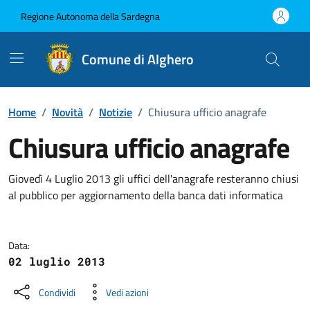
Vai ai contenuti
Vai al Footer
Regione Autonoma della Sardegna
Comune di Alghero
Home
/
Novità
/
Notizie
/
Chiusura ufficio anagrafe
Chiusura ufficio anagrafe
Dettagli della notizia
Giovedì 4 Luglio 2013 gli uffici dell'anagrafe resteranno chiusi
al pubblico per aggiornamento della banca dati informatica
Data:
02 luglio 2013
Condividi
Vedi azioni