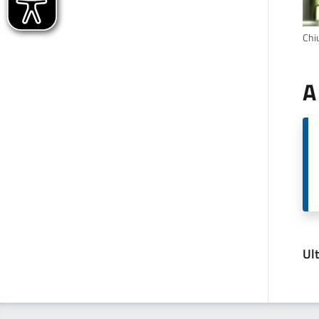
Chiu
A
Ul