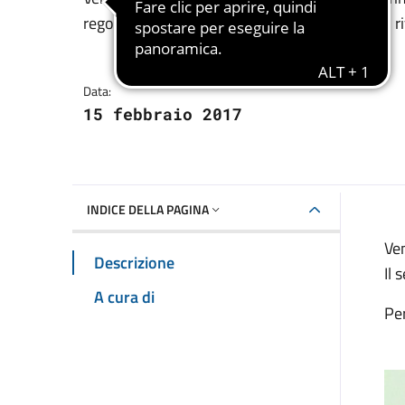
Dettagli della notizia
regolarmente lunedì 20. Per urgenze ci si può riv
Data:
15 febbraio 2017
INDICE DELLA PAGINA
Ven
Descrizione
Il 
A cura di
Per