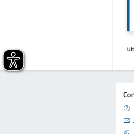
Ul
Con