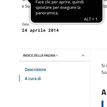
Dettagli della notizia
e Suap, in via Sant’Anna, saranno chiusi al pubb
Data:
24 aprile 2014
INDICE DELLA PAGINA
Si 
Descrizione
Sua
A cura di
A