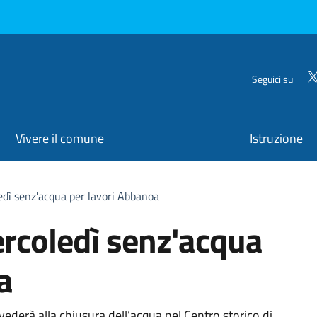
Seguici su
Vivere il comune
Istruzione
edì senz'acqua per lavori Abbanoa
ercoledì senz'acqua
a
derà alla chiusura dell’acqua nel Centro storico di