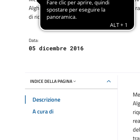
Dettagli della notizia
Alghero, dalle 8.00 alle 18.00 circa. La manovra
di riqualificazione della rete idrica
Data:
05 dicembre 2016
INDICE DELLA PAGINA
Me
Descrizione
Alg
A cura di
riq
re
del
tr