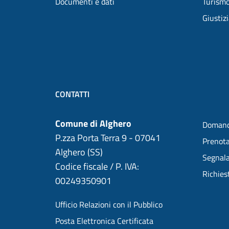
Documenti e dati
Turism
Giustiz
CONTATTI
Comune di Alghero
Domand
P.zza Porta Terra 9 - 07041
Prenot
Alghero (SS)
Segnala
Codice fiscale / P. IVA:
Richies
00249350901
Ufficio Relazioni con il Pubblico
Posta Elettronica Certificata