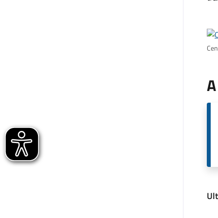
Cen
A
Ul