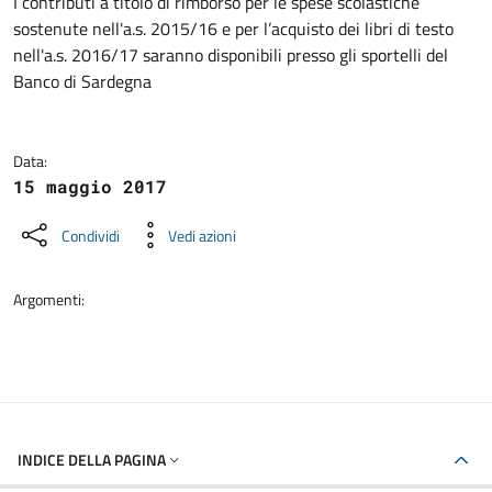
Dettagli della notizia
I contributi a titolo di rimborso per le spese scolastiche
sostenute nell'a.s. 2015/16 e per l’acquisto dei libri di testo
nell'a.s. 2016/17 saranno disponibili presso gli sportelli del
Banco di Sardegna
Data:
15 maggio 2017
Condividi
Vedi azioni
Argomenti:
INDICE DELLA PAGINA