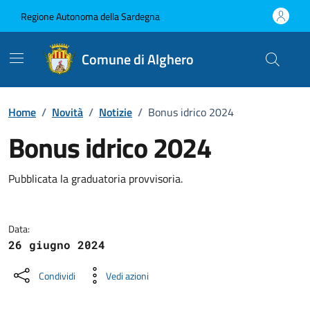
Vai ai contenuti
Vai al Footer
Regione Autonoma della Sardegna
Comune di Alghero
Home
/
Novità
/
Notizie
/
Bonus idrico 2024
Bonus idrico 2024
Dettagli della notizia
Pubblicata la graduatoria provvisoria.
Data:
26 giugno 2024
Condividi
Vedi azioni