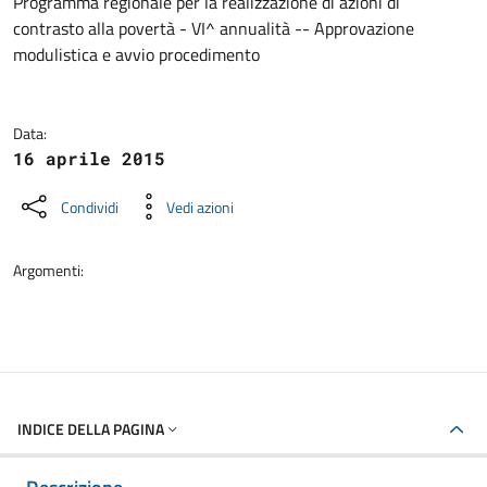
Dettagli della notizia
Programma regionale per la realizzazione di azioni di
contrasto alla povertà - VI^ annualità -- Approvazione
modulistica e avvio procedimento
Data:
16 aprile 2015
Condividi
Vedi azioni
Argomenti:
INDICE DELLA PAGINA