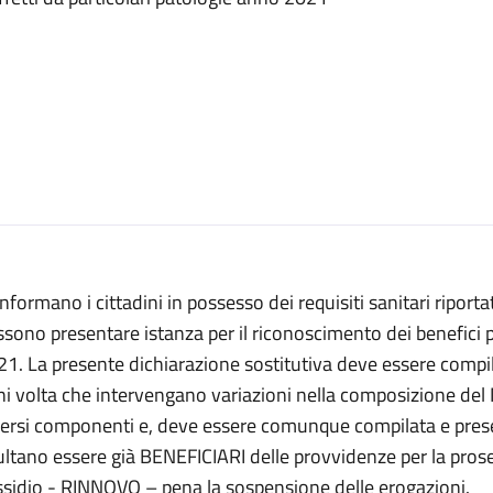
informano i cittadini in possesso dei requisiti sanitari riportat
sono presentare istanza per il riconoscimento dei benefici p
1. La presente dichiarazione sostitutiva deve essere compil
i volta che intervengano variazioni nella composizione del N
versi componenti e, deve essere comunque compilata e pres
ultano essere già BENEFICIARI delle provvidenze per la pros
ssidio - RINNOVO – pena la sospensione delle erogazioni.