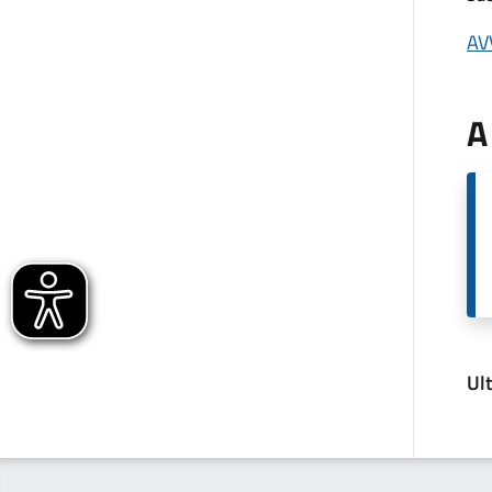
AV
A
Ul