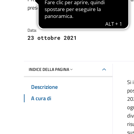
Dettagli della notizia
presentazione istanze e modulistica
Data:
23 ottobre 2021
INDICE DELLA PAGINA
Si 
Descrizione
pos
A cura di
202
ogn
di
ris
su