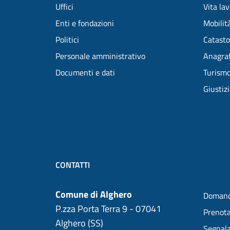
Uffici
Vita la
Enti e fondazioni
Mobilità
Politici
Catasto
Personale amministrativo
Anagraf
Documenti e dati
Turism
Giustiz
CONTATTI
Comune di Alghero
Domand
P.zza Porta Terra 9 - 07041
Prenot
Alghero (SS)
Segnala