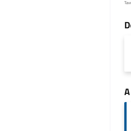
Tavo
D
A