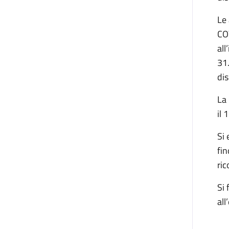
Le 
CO
all
31.
dis
La 
il
Si 
fin
ric
Si 
all