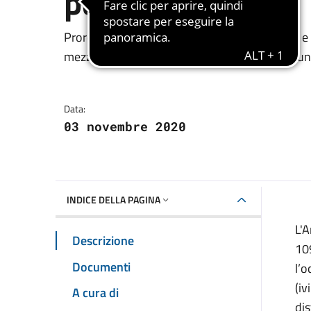
pubblico
Dettagli della notizia
Proroga dell'estensione dei suoli pubblici: bar e
mezzo PEC all’indirizzo protocollo@pec.comune
Data:
03 novembre 2020
INDICE DELLA PAGINA
L'A
Descrizione
10
Documenti
l’o
(iv
A cura di
di