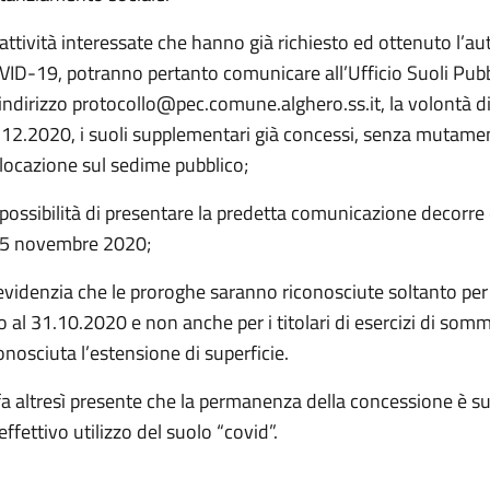
attività interessate che hanno già richiesto ed ottenuto l’a
VID-19, potranno pertanto comunicare all’Ufficio Suoli Pub
’indirizzo protocollo@pec.comune.alghero.ss.it, la volontà 
12.2020, i suoli supplementari già concessi, senza mutament
locazione sul sedime pubblico;
possibilità di presentare la predetta comunicazione decorre 
 15 novembre 2020;
evidenzia che le proroghe saranno riconosciute soltanto per 
o al 31.10.2020 e non anche per i titolari di esercizi di so
onosciuta l’estensione di superficie.
fa altresì presente che la permanenza della concessione è sub
’effettivo utilizzo del suolo “covid”.