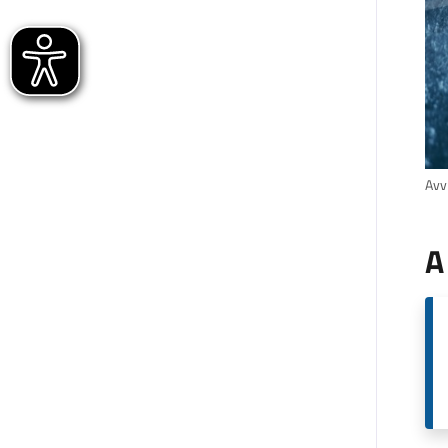
Avvi
A