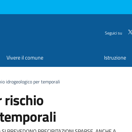
Seguici su
Vivere il comune
Istruzione
chio idrogeologico per temporali
r rischio
 temporali
) SI PREVEDONO PRECIPITAZIONI SPARSE, ANCHE A