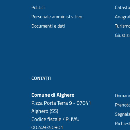
Politici
Catasto
Personale amministrativo
Anagraf
Documenti e dati
Turism
Giustiz
CONTATTI
Comune di Alghero
Domand
P.zza Porta Terra 9 - 07041
Prenot
Alghero (SS)
Segnala
Codice fiscale / P. IVA:
Richies
00249350901