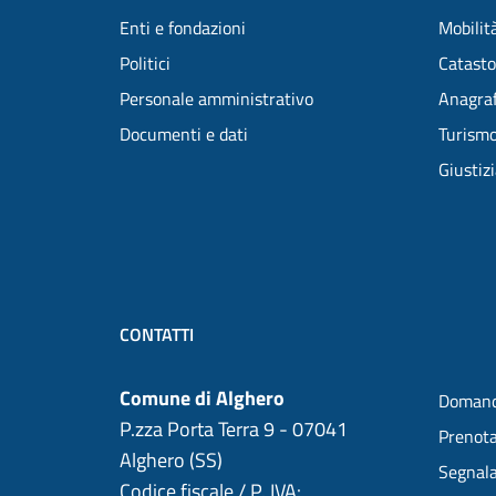
Enti e fondazioni
Mobilità
Politici
Catasto
Personale amministrativo
Anagraf
Documenti e dati
Turism
Giustiz
CONTATTI
Comune di Alghero
Domand
P.zza Porta Terra 9 - 07041
Prenot
Alghero (SS)
Segnala
Codice fiscale / P. IVA: