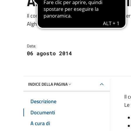
Anticrisi – Annua
Dettagli della notizia
Il comune informa che è aperta la selezione per 
Alghero
Data:
06 agosto 2014
INDICE DELLA PAGINA
Il 
Descrizione
Le 
Documenti
A cura di