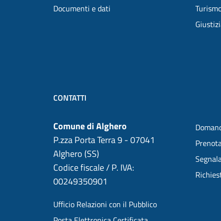
Documenti e dati
Turism
Giustiz
CONTATTI
Comune di Alghero
Domand
P.zza Porta Terra 9 - 07041
Prenot
Alghero (SS)
Segnala
Codice fiscale / P. IVA:
Richies
00249350901
Ufficio Relazioni con il Pubblico
Posta Elettronica Certificata