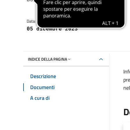
Dettagli della notizia
Data:
05 dicembre 2023
INDICE DELLA PAGINA
In
Descrizione
pre
Documenti
nel
A cura di
D