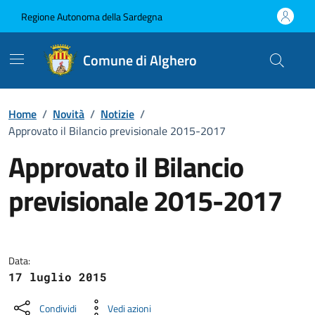
Vai ai contenuti
Vai al Footer
Regione Autonoma della Sardegna
Comune di Alghero
Home
/
Novità
/
Notizie
/
Approvato il Bilancio previsionale 2015-2017
Approvato il Bilancio
previsionale 2015-2017
Dettagli della notizia
Data:
17 luglio 2015
Condividi
Vedi azioni