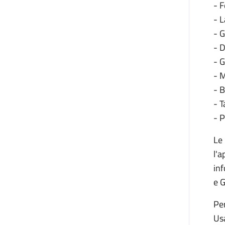
- F
- L
- G
- D
- G
- M
- B
- T
- P
Le 
l'a
inf
e G
Per
Us