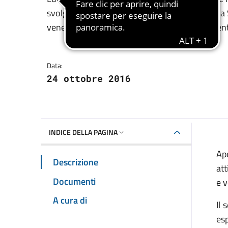
Dettagli della notizia
svolgeranno in Via Malta, nei locali adiacenti la
venerdì, dalle ore 16.30 alle 19.30. Iscrizioni e
Data:
24 ottobre 2016
INDICE DELLA PAGINA
Ape
Descrizione
att
Documenti
e v
A cura di
Il 
esp