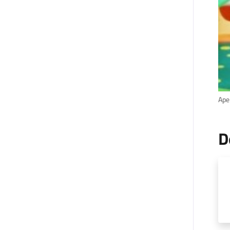
Aper
D