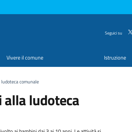
Seguici su
Vivere il comune
Istruzione
la ludoteca comunale
i alla ludoteca
volto ai bambini dai 3 ai 10 anni. Le attività si