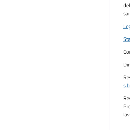
de
sar
Leg
St
Co
Dir
Re
s.
Re
Pr
la