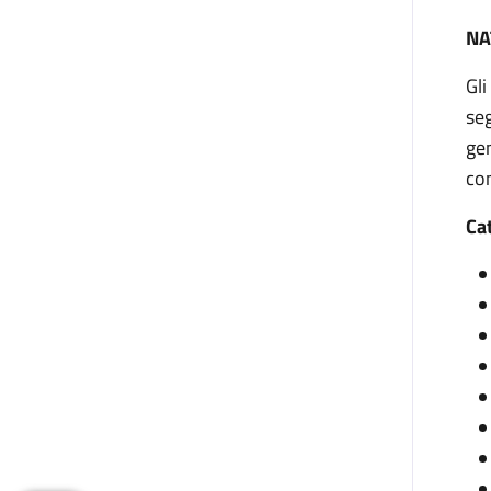
NA
Gl
se
gen
con
Ca