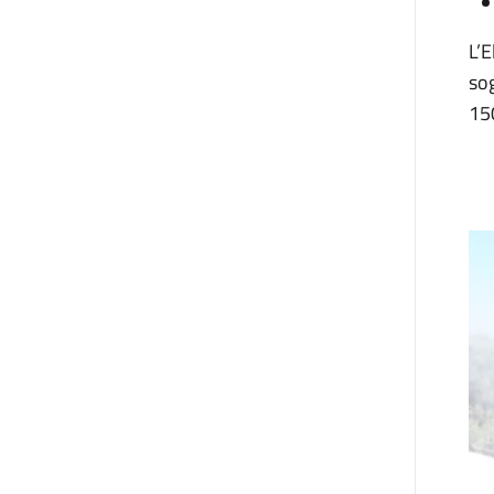
L’E
so
150