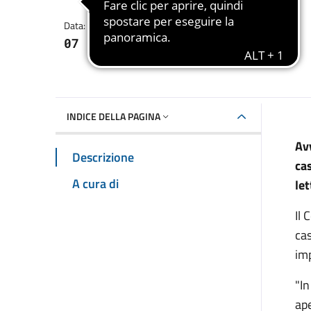
Dettagli della notizia
Data:
07 giugno 2017
INDICE DELLA PAGINA
Av
Descrizione
ca
A cura di
let
Il 
cas
imp
"I
ape