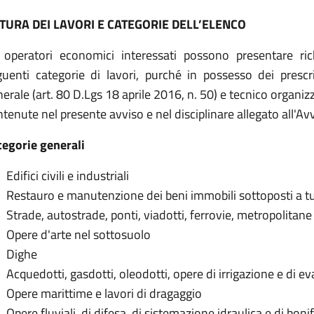
TURA DEI LAVORI E CATEGORIE DELL’ELENCO
i operatori economici interessati possono presentare ric
guenti categorie di lavori, purché in possesso dei prescrit
erale (art. 80 D.Lgs 18 aprile 2016, n. 50) e tecnico organizz
tenute nel presente avviso e nel disciplinare allegato all'Avv
tegorie generali
Edifici civili e industriali
Restauro e manutenzione dei beni immobili sottoposti a t
Strade, autostrade, ponti, viadotti, ferrovie, metropolitane
Opere d'arte nel sottosuolo
Dighe
Acquedotti, gasdotti, oleodotti, opere di irrigazione e di e
Opere marittime e lavori di dragaggio
Opere fluviali, di difesa, di sistemazione idraulica e di boni