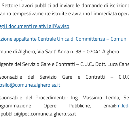
l Settore Lavori pubblici ad inviare le domande di iscrizio
anno tempestivamente istruite e avranno l’immediata operativ
gi i documenti relativi all'Avviso
azione appaltante Centrale Unica di Committenza – Comuni d
mune di Alghero, Via Sant’ Anna n. 38 – 07041 Alghero
igente del Servizio Gare e Contratti – C.U.C.: Dott. Luca Can
sponsabile del Servizio Gare e Contratti – C.U.C:
bosilo@comune.alghero.ss.it
sponsabile del Procedimento: Ing. Massimo Ledda, Sett
ogrammazione Opere Pubbliche, email:
m.led
v.pubblici@pec.comune.alghero.ss.it