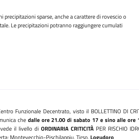
i precipitazioni sparse, anche a carattere di rovescio o
ale. Le precipitazioni potranno raggiungere cumulati
 Centro Funzionale Decentrato, visto il BOLLETTINO DI C
munica che
dalle ore 21.00 di sabato 17 e sino alle or
vede il livello di
ORDINARIA CRITICITÀ
PER RISCHIO IDR
erta: Montevecchio-Pischilappiu, Tirso,
Logudoro