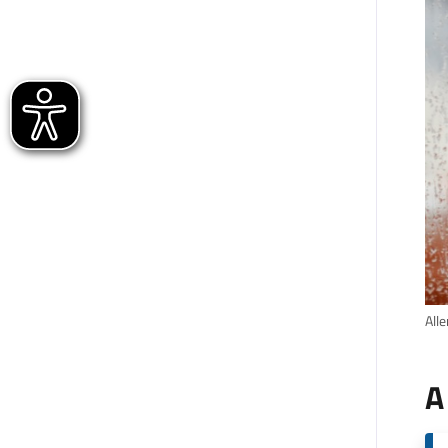
All
A