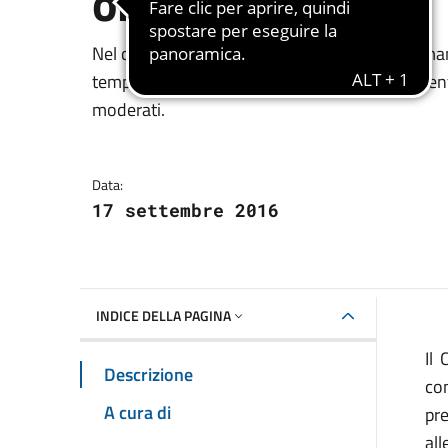
ordinaria.
Dettagli della notizia
Nel corso della notte e nella mattinata di doman
temporale, interesseranno la Sardegna occident
moderati.
Data:
17 settembre 2016
INDICE DELLA PAGINA
Il
Descrizione
co
A cura di
pre
all