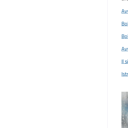
Avv
Bol
Bol
Av
Il 
Ist