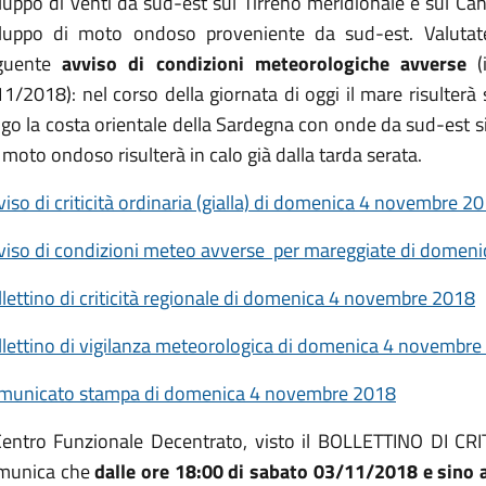
luppo di venti da sud-est sul Tirreno meridionale e sul Ca
iluppo di moto ondoso proveniente da sud-est. Valutate 
guente
avviso di condizioni meteorologiche avverse
(i
1/2018): nel corso della giornata di oggi il mare risulterà 
ngo la costa orientale della Sardegna con onde da sud-est s
l moto ondoso risulterà in calo già dalla tarda serata.
iso di criticità ordinaria (gialla) di domenica 4 novembre 2
viso di condizioni meteo avverse per mareggiate di domen
lettino di criticità regionale di domenica 4 novembre 2018
llettino di vigilanza meteorologica di domenica 4 novembr
municato stampa di domenica 4 novembre 2018
 Centro Funzionale Decentrato, visto il BOLLETTINO DI C
munica che
dalle ore 18:00 di sabato 03/11/2018 e sino