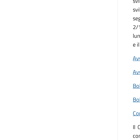
svi
sv
se
2/1
lu
e i
Avv
Av
Bol
Bo
Co
Il
co