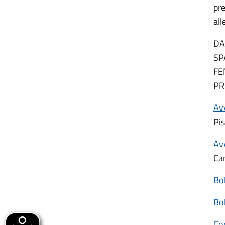
pre
all
DA
SP
FE
PR
Avv
Pis
Av
Ca
Bol
Bo
Co