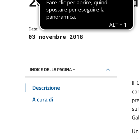
2018. Criticità ord
Dettagli della notizia
Data:
03 novembre 2018
INDICE DELLA PAGINA
Il
Descrizione
co
A cura di
pre
su
Gal
Un 