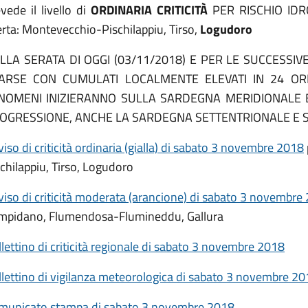
vede il livello di
ORDINARIA CRITICITÀ
PER RISCHIO IDR
erta: Montevecchio-Pischilappiu, Tirso,
Logudoro
LLA SERATA DI OGGI (03/11/2018) E PER LE SUCCESSIV
ARSE CON CUMULATI LOCALMENTE ELEVATI IN 24 ORE 
NOMENI INIZIERANNO SULLA SARDEGNA MERIDIONALE E
OGRESSIONE, ANCHE LA SARDEGNA SETTENTRIONALE E 
iso di criticità ordinaria (gialla) di sabato 3 novembre 2018
chilappiu, Tirso, Logudoro
viso di criticità moderata (arancione) di sabato 3 novembre
mpidano, Flumendosa-Flumineddu, Gallura
lettino di criticità regionale di sabato 3 novembre 2018
llettino di vigilanza meteorologica di sabato 3 novembre 2
municato stampa di sabato 3 novembre 2018