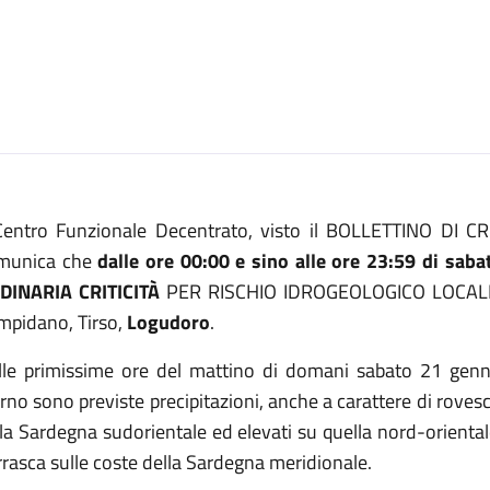
 Centro Funzionale Decentrato, visto il BOLLETTINO DI C
munica che
dalle ore 00:00 e sino alle ore 23:59 di sab
DINARIA CRITICITÀ
PER RISCHIO IDROGEOLOGICO LOCALIZZ
mpidano, Tirso,
Logudoro
.
lle primissime ore del mattino di domani sabato 21 genna
rno sono previste precipitazioni, anche a carattere di roves
la Sardegna sudorientale ed elevati su quella nord-orientale 
rasca sulle coste della Sardegna meridionale.