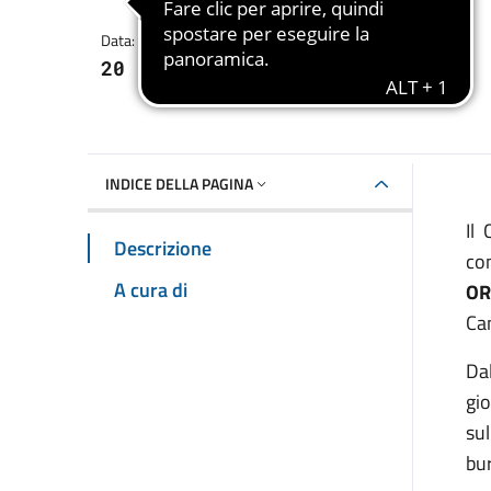
Dettagli della notizia
Data:
20 gennaio 2017
INDICE DELLA PAGINA
Il
Descrizione
co
A cura di
OR
Ca
Da
gio
sul
bur