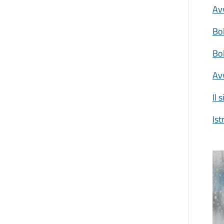
Avv
Bol
Bol
Av
Il 
Ist