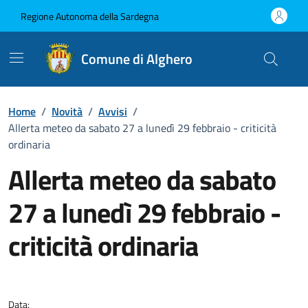
Vai ai contenuti
Vai al Footer
Regione Autonoma della Sardegna
Comune di Alghero
Home
/
Novità
/
Avvisi
/
Allerta meteo da sabato 27 a lunedì 29 febbraio - criticità
ordinaria
Allerta meteo da sabato
27 a lunedì 29 febbraio -
criticità ordinaria
Dettagli della notizia
Data: