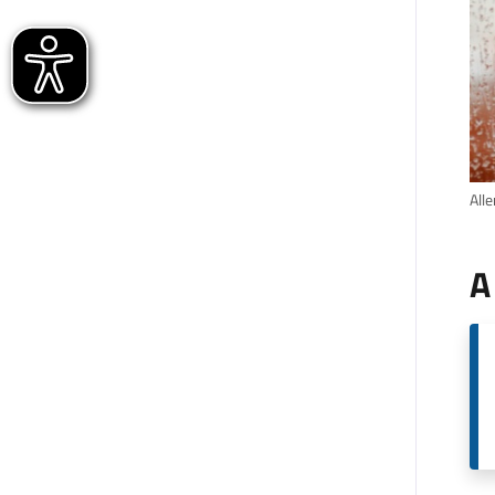
All
A