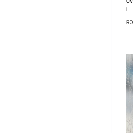
OV
I
RO