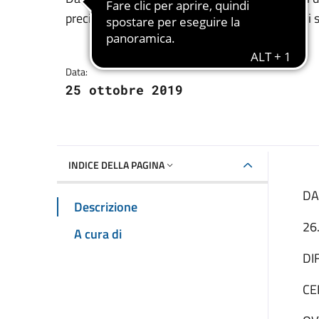
Dettagli della notizia
precipitazioni diffuse con fenomeni convettivi s
Data:
25 ottobre 2019
INDICE DELLA PAGINA
DA
Descrizione
26
A cura di
DI
CE