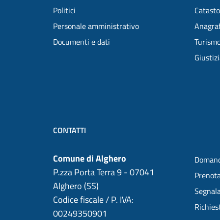
Politici
Catasto
Personale amministrativo
Anagraf
Documenti e dati
Turism
Giustiz
CONTATTI
Comune di Alghero
Domand
P.zza Porta Terra 9 - 07041
Prenot
Alghero (SS)
Segnala
Codice fiscale / P. IVA:
Richies
00249350901