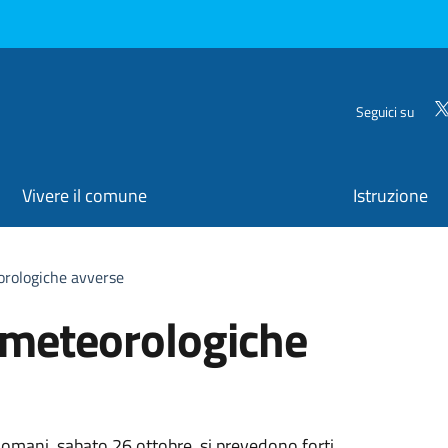
Seguici su
Vivere il comune
Istruzione
orologiche avverse
i meteorologiche
 domani, sabato 26 ottobre, si prevedono forti