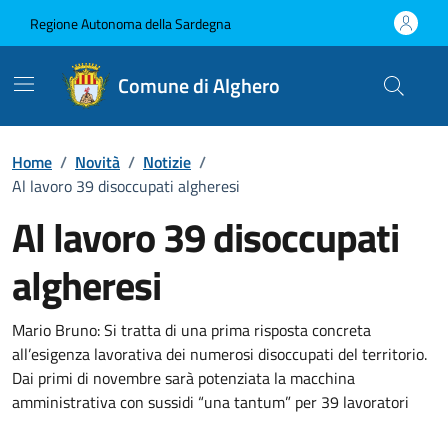
Vai ai contenuti
Vai al Footer
Regione Autonoma della Sardegna
Comune di Alghero
Home
/
Novità
/
Notizie
/
Al lavoro 39 disoccupati algheresi
Al lavoro 39 disoccupati
algheresi
Dettagli della notizia
Mario Bruno: Si tratta di una prima risposta concreta
all’esigenza lavorativa dei numerosi disoccupati del territorio.
Dai primi di novembre sarà potenziata la macchina
amministrativa con sussidi “una tantum” per 39 lavoratori