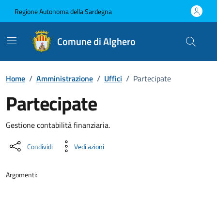
Vai ai contenuti
Vai al Footer
Regione Autonoma della Sardegna
Comune di Alghero
Home
/
Amministrazione
/
Uffici
/
Partecipate
Partecipate
Dettaglio dell'unità organizzati
Gestione contabilità finanziaria.
Condividi
Vedi azioni
Argomenti: