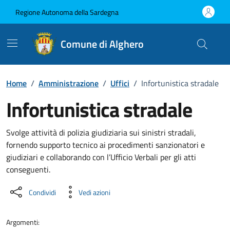
Vai ai contenuti
Vai al Footer
Regione Autonoma della Sardegna
Comune di Alghero
Home
/
Amministrazione
/
Uffici
/
Infortunistica stradale
Infortunistica stradale
Dettaglio dell'unità organizzati
Svolge attività di polizia giudiziaria sui sinistri stradali,
fornendo supporto tecnico ai procedimenti sanzionatori e
giudiziari e collaborando con l’Ufficio Verbali per gli atti
conseguenti.
Condividi
Vedi azioni
Argomenti: