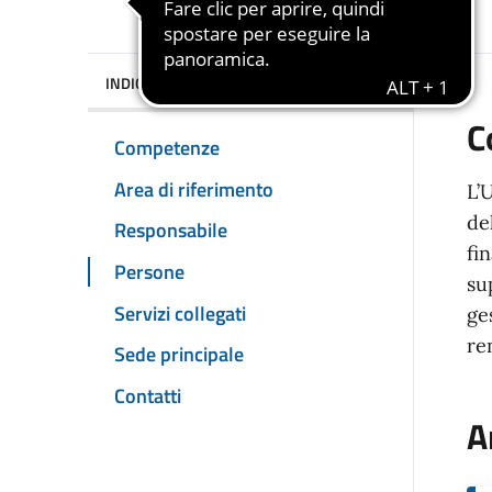
INDICE DELLA PAGINA
C
Competenze
Area di riferimento
L’
de
Responsabile
fi
Persone
su
Servizi collegati
ge
re
Sede principale
Contatti
A