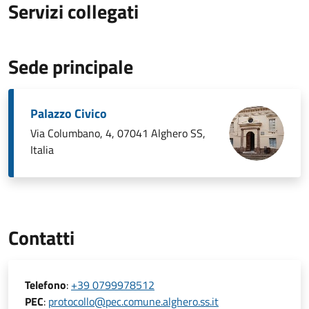
Servizi collegati
Sede principale
Palazzo Civico
Via Columbano, 4, 07041 Alghero SS,
Italia
Contatti
Telefono
:
+39 0799978512
PEC
:
protocollo@pec.comune.alghero.ss.it