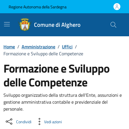
Vai ai contenuti
Vai al Footer
Regione Autonoma della Sardegna
Comune di Alghero
Home
/
Amministrazione
/
Uffici
/
Formazione e Sviluppo delle Competenze
Formazione e Sviluppo
delle Competenze
Dettaglio dell'unità organizzati
Sviluppo organizzativo della struttura dell'Ente, assunzioni e
gestione amministrativa contabile e previdenziale del
personale.
Condividi
Vedi azioni